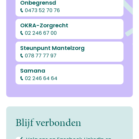
Onbegrensd
0473 52 70 76
OKRA-Zorgrecht
02 246 67 00
Steunpunt Mantelzorg
078 77 77 97
Samana
02 246 64 64
Blijf verbonden