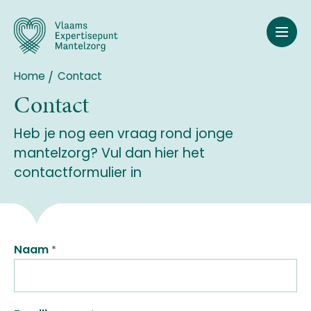
Overslaan
en
naar
de
inhoud
Home
Contact
Breadcrumb
gaan
Contact
Heb je nog een vraag rond jonge
mantelzorg? Vul dan hier het
contactformulier in
Naam