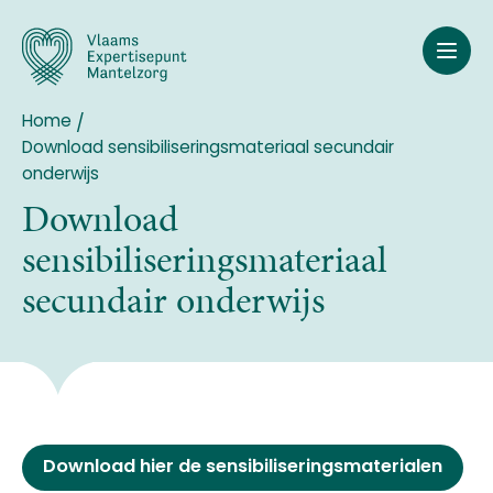
Overslaan
en
naar
de
inhoud
Home
Breadcrumb
gaan
Download sensibiliseringsmateriaal secundair
onderwijs
Download
sensibiliseringsmateriaal
secundair onderwijs
Download hier de sensibiliseringsmaterialen